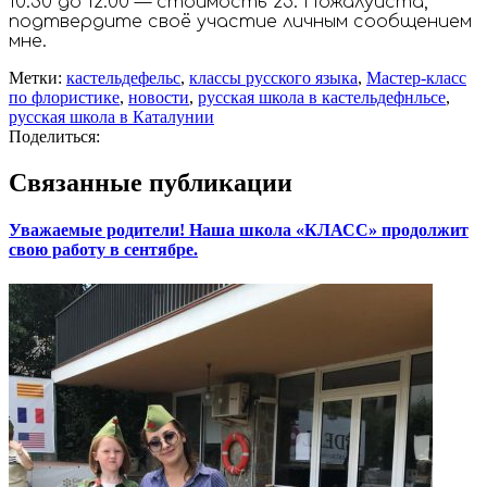
10:30 до 12:00 — стоимость 25. Пожалуйста,
подтвердите своё участие личным сообщением
мне.
Метки:
кастельдефельс
,
классы русского языка
,
Мастер-класс
по флористике
,
новости
,
русская школа в кастельдефнльсе
,
русская школа в Каталунии
Поделиться:
Связанные публикации
Уважаемые родители! Наша школа «КЛАСС» продолжит
свою работу в сентябре.